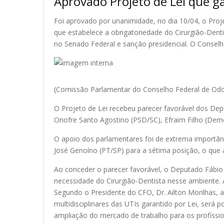
Aprovado Projeto de Lei que g
Foi aprovado por unanimidade, no dia 10/04, o Proj
que estabelece a obrigatoriedade do Cirurgião-Denti
no Senado Federal e sanção presidencial. O Conselh
(Comissão Parlamentar do Conselho Federal de Odo
O Projeto de Lei recebeu parecer favorável dos De
Onofre Santo Agostino (PSD/SC), Efraim Filho (Dem
O apoio dos parlamentares foi de extrema importâ
José Genoíno (PT/SP) para a sétima posição, o qu
Ao conceder o parecer favorável, o Deputado Fábio
necessidade do Cirurgião-Dentista nesse ambiente. A
Segundo o Presidente do CFO, Dr. Ailton Morilhas, a
multidisciplinares das UTIs garantido por Lei, será 
ampliação do mercado de trabalho para os profission