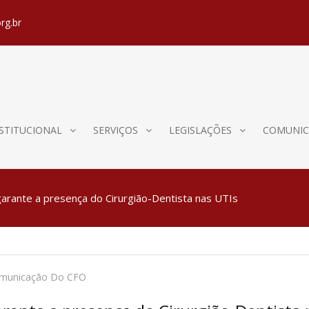
rg.br
STITUCIONAL
SERVIÇOS
LEGISLAÇÕES
COMUNIC
arante a presença do Cirurgião-Dentista nas UTIs
omunicação Do CFO