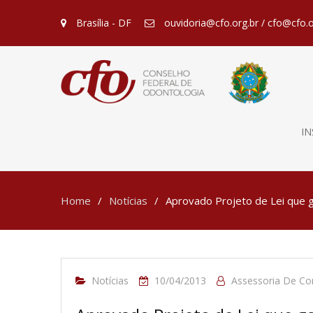
Brasília - DF
ouvidoria@cfo.org.br / cfo@cfo.o
IN
Home
Notícias
Aprovado Projeto de Lei que g
Notícias
10/04/2013
Assessoria De C