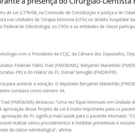
arante a presença do Cirurgião-Dentista 
eto de Lei 2.776/08, na Comissão de Constituição e Justiça e de Cid
sta nas Unidades de Terapia Intensiva (UTIs) no âmbito hospitalar d
o Federal de Odontologia, os CROs e as entidades de classe participa
ntologia com o Presidente da CCJC, da Câmara dos Deputados, Dep
putados Federais Fábio Trad (PMDB/MS), Benjamin Maranhão (PMDB/P
ocratas-PB) e do relator do PL Osmar Serraglio (PMDB/PR).
ncia para acelerar a votação. O deputado Benjamin Maranhão (PMD
e antes constava como número 44.
 Trad (PMDB/MS) destacou: “Uma vez fiquei internado em Unidade de
 aprovação desse Projeto de Lei é muito importante para os paciente
 aprovação do PL significa mais saúde para o paciente internado. “C
possível realizar vários procedimentos e medidas preventivas e inclusi
ais da classe odontológica”, afirma.