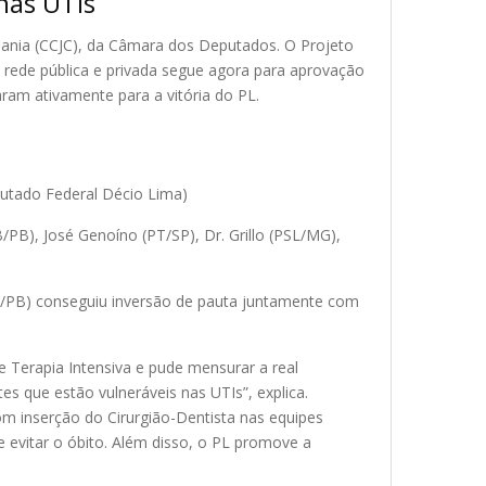
nas UTIs
adania (CCJC), da Câmara dos Deputados
. O Projeto
a rede pública e privada segue agora para aprovação
ram ativamente para a vitória do PL.
utado Federal Décio Lima)
B), José Genoíno (PT/SP), Dr. Grillo (PSL/MG),
B/PB) conseguiu inversão de pauta juntamente com
 Terapia Intensiva e pude mensurar a real
s que estão vulneráveis nas UTIs”, explica.
om inserção do Cirurgião-Dentista nas equipes
ve evitar o óbito. Além disso, o PL promove a