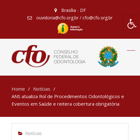
Brasília - DF
Barra de Fe
ouvidoria@cfo.org.br / cfo@cfo.org.br
Home
Notícias
ANS atualiza Rol de Procedimentos Odontológicos e
Eventos em Saúde e reitera cobertura obrigatória
Notícias