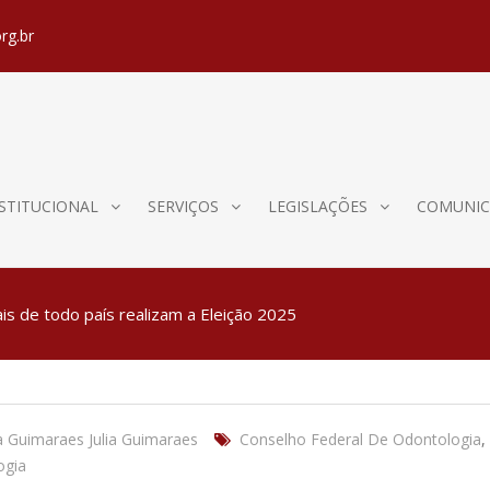
rg.br
STITUCIONAL
SERVIÇOS
LEGISLAÇÕES
COMUNIC
s de todo país realizam a Eleição 2025
ia Guimaraes Julia Guimaraes
Conselho Federal De Odontologia
,
ogia