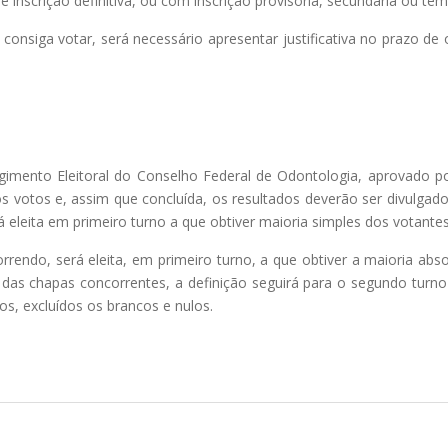
e inscrição definitiva, ou com inscrição provisória, secundária ou tem
 consiga votar, será necessário apresentar justificativa no prazo de 
gimento Eleitoral do Conselho Federal de Odontologia, aprovado 
s votos e, assim que concluída, os resultados deverão ser divulgado
eleita em primeiro turno a que obtiver maioria simples dos votantes
endo, será eleita, em primeiro turno, a que obtiver a maioria abso
as chapas concorrentes, a definição seguirá para o segundo turno
os, excluídos os brancos e nulos.