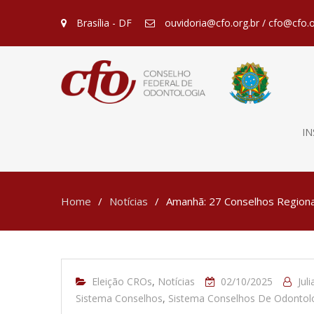
Brasília - DF
ouvidoria@cfo.org.br / cfo@cfo.o
IN
Home
Notícias
Amanhã: 27 Conselhos Regionai
Eleição CROs
,
Notícias
02/10/2025
Jul
Sistema Conselhos
,
Sistema Conselhos De Odontol