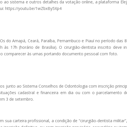
so ao sistema e outros detalhes da votação online, a plataforma Elej
qui: https://youtu.be/1wZbxBy5Xp4
Os do Amapá, Ceará, Paraíba, Pernambuco e Piauí no período das 8h
 às 17h (horário de Brasília). O cirurgião-dentista inscrito deve
rão comparecer às urnas portando documento pessoal com foto.
ados junto ao Sistema Conselhos de Odontologia com inscrição principa
situações cadastral e financeira em dia ou com o parcelamento d
 em 3 de setembro.
 sua carteira profissional, a condição de “cirurgião-dentista militar