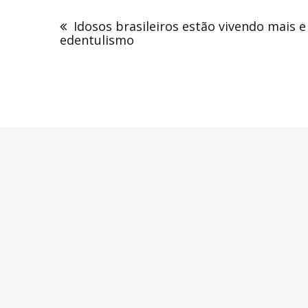
Navegação
de
Idosos brasileiros estão vivendo mais 
Post
edentulismo