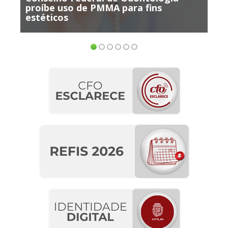
proíbe uso de PMMA para fins
participa
estéticos
ensino E