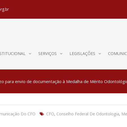
rg.br
STITUCIONAL
SERVIÇOS
LEGISLAÇÕES
COMUNIC
zo para envio de documentação à Medalha de Mérito Odontológi
omunicação Do CFO
CFO
,
Conselho Federal De Odontologia
,
Me