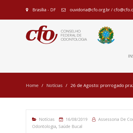
Brasília - DF
ouvidoria@cfo.org.br / cfo@cfo.o
IN
Home
Notícias
26 de Agosto: prorrogado pra
Notícias
16/08/2019
Assessoria De C
Odontologia
,
Saúde Bucal