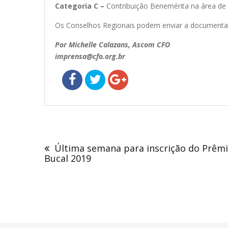
Categoria C –
Contribuição Benemérita na área de d
Os Conselhos Regionais podem enviar a documenta
Por Michelle Calazans, Ascom CFO
imprensa@cfo.org.br
Navegação
de
Última semana para inscrição do Prêm
Post
Bucal 2019