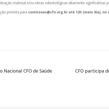
oação material e/ou obras odontológicas altamente significativas p
ção prevista para
comissoes@cfo.org.br
até 12h (meio dia), no 
io Nacional CFO de Saúde
CFO participa d