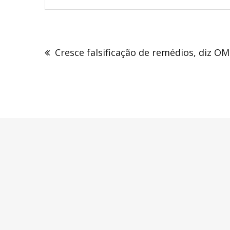
Navegação
de
Cresce falsificação de remédios, diz O
Post