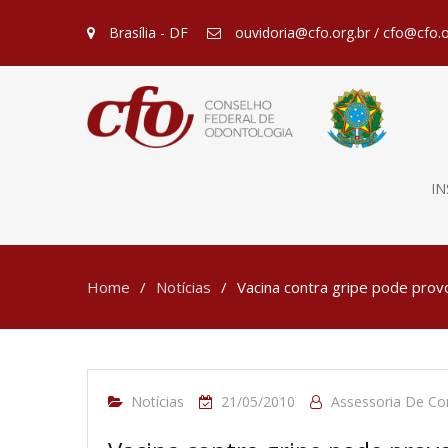
Brasília - DF
ouvidoria@cfo.org.br / cfo@cfo.o
IN
Home
Notícias
Vacina contra gripe pode prov
Notícias
21/05/2010
Assessoria De C