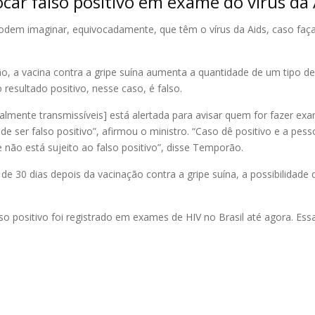
car falso positivo em exame do vírus da 
odem imaginar, equivocadamente, que têm o vírus da Aids, caso faç
 a vacina contra a gripe suína aumenta a quantidade de um tipo de
 resultado positivo, nesse caso, é falso.
lmente transmissíveis] está alertada para avisar quem for fazer ex
ode ser falso positivo”, afirmou o ministro. “Caso dê positivo e a pe
 não está sujeito ao falso positivo”, disse Temporão.
 30 dias depois da vacinação contra a gripe suína, a possibilidade 
o positivo foi registrado em exames de HIV no Brasil até agora. Ess