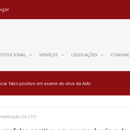
rg.br
STITUCIONAL
SERVIÇOS
LEGISLAÇÕES
COMUNIC
ocar falso positivo em exame do vírus da Aids
omunicação Do CFO