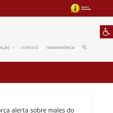
Barra de Fe
AÇÃO
CONTATO
TRANSPARÊNCIA
rça alerta sobre males do