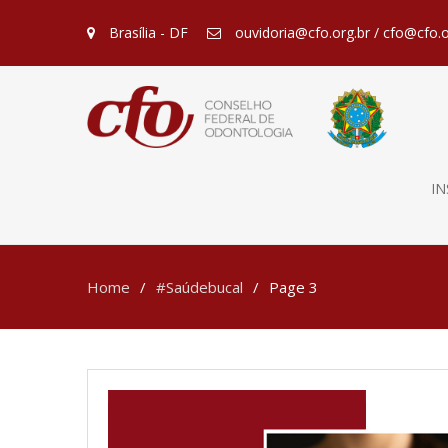
Brasília - DF
ouvidoria@cfo.org.br / cfo@cfo.o
IN
Home
#Saúdebucal
Page 3