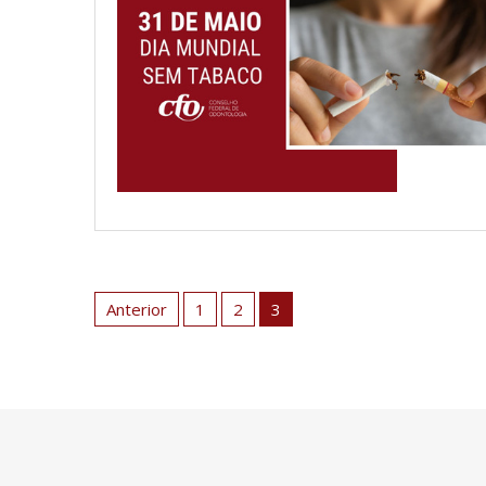
Paginação
de
Anterior
1
2
3
posts