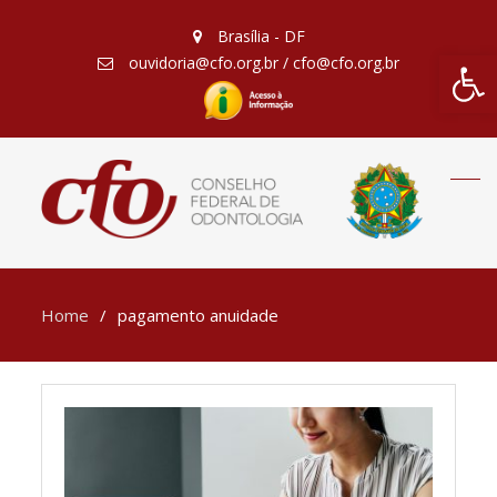
Brasília - DF
Barra de Fe
ouvidoria@cfo.org.br / cfo@cfo.org.br
Home
pagamento anuidade