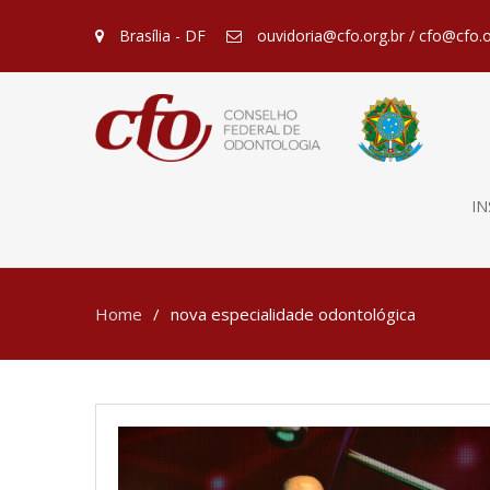
Brasília - DF
ouvidoria@cfo.org.br / cfo@cfo.o
IN
Home
nova especialidade odontológica