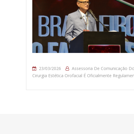
23/03/2026
Assessoria De Comunicação D
Cirurgia Estética Orofacial É Oficialmente Regulame