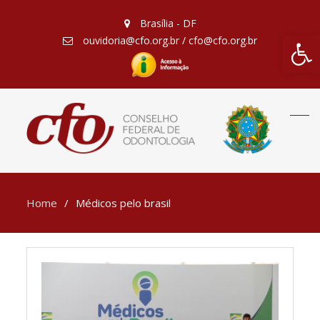
Brasília - DF
Barra de Fe
ouvidoria@cfo.org.br / cfo@cfo.org.br
Home
Médicos pelo brasil