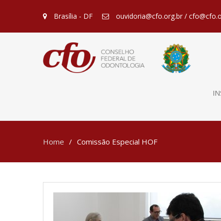
Brasília - DF
ouvidoria@cfo.org.br / cfo@cfo.o
IN
Home
Comissão Especial HOF