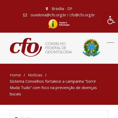
Brasília - DF
Barra de Fe
ouvidoria@cfo.org.br / cfo@cfo.org.br
Home
Notícias
Sistema Conselhos fortalece a campanha “Sorrir
Muda Tudo” com foco na prevenção de doenças
bucais