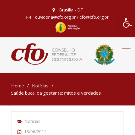
Brasília - DF
Barra de Fe
ouvidoria@cfo.org.br / cfo@cfo.org.br
Home
Notícias
Saúde bucal da gestante: mitos e verdades
Notícias
18/06/2014