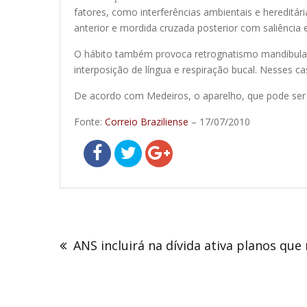
fatores, como interferências ambientais e hereditá
anterior e mordida cruzada posterior com saliência e
O hábito também provoca retrognatismo mandibular, p
interposição de língua e respiração bucal. Nesses ca
De acordo com Medeiros, o aparelho, que pode ser 
Fonte:
Correio Braziliense
– 17/07/2010
Navegação
de
ANS incluirá na dívida ativa planos qu
Post