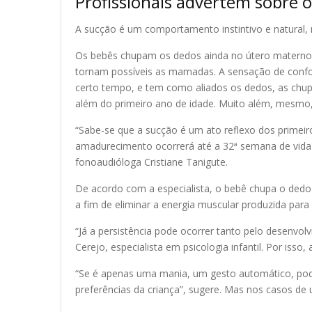
Profissionais advertem sobre o
A sucção é um comportamento instintivo e natural, 
Os bebês chupam os dedos ainda no útero materno. 
tornam possíveis as mamadas. A sensação de confor
certo tempo, e tem como aliados os dedos, as chup
além do primeiro ano de idade. Muito além, mesmo,
“Sabe-se que a sucção é um ato reflexo dos primeir
amadurecimento ocorrerá até a 32ª semana de vida u
fonoaudióloga Cristiane Tanigute.
De acordo com a especialista, o bebê chupa o dedo
a fim de eliminar a energia muscular produzida p
“Já a persistência pode ocorrer tanto pelo desenvo
Cerejo, especialista em psicologia infantil. Por is
“Se é apenas uma mania, um gesto automático, pode
preferências da criança”, sugere. Mas nos casos de 