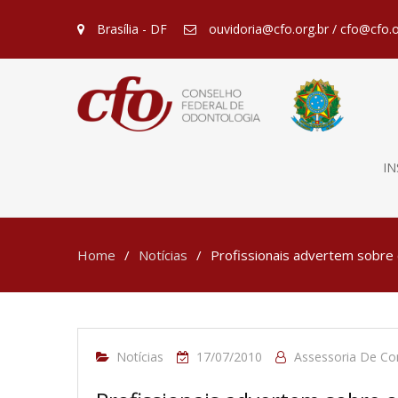
Brasília - DF
ouvidoria@cfo.org.br / cfo@cfo.o
IN
Home
Notícias
Profissionais advertem sobre 
Notícias
17/07/2010
Assessoria De C