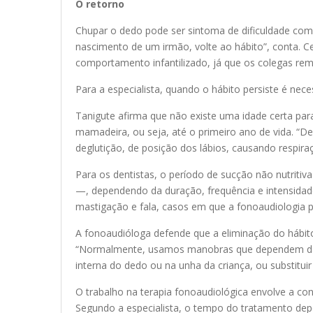
O retorno
Chupar o dedo pode ser sintoma de dificuldade co
nascimento de um irmão, volte ao hábito”, conta. Ce
comportamento infantilizado, já que os colegas re
Para a especialista, quando o hábito persiste é nec
Tanigute afirma que não existe uma idade certa par
mamadeira, ou seja, até o primeiro ano de vida. “D
deglutição, de posição dos lábios, causando respir
Para os dentistas, o período de sucção não nutriti
—, dependendo da duração, frequência e intensidade
mastigação e fala, casos em que a fonoaudiologia po
A fonoaudióloga defende que a eliminação do hábito
“Normalmente, usamos manobras que dependem da e
interna do dedo ou na unha da criança, ou substituir
O trabalho na terapia fonoaudiológica envolve a con
Segundo a especialista, o tempo do tratamento depe