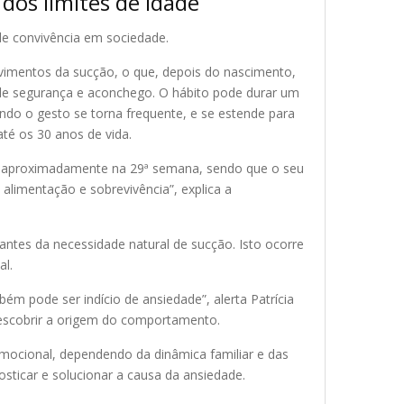
dos limites de idade
de convivência em sociedade.
vimentos da sucção, o que, depois do nascimento,
 de segurança e aconchego. O hábito pode durar um
do o gesto se torna frequente, e se estende para
té os 30 anos de vida.
ão, aproximadamente na 29ª semana, sendo que o seu
limentação e sobrevivência”, explica a
ntes da necessidade natural de sucção. Isto ocorre
al.
m pode ser indício de ansiedade”, alerta Patrícia
r descobrir a origem do comportamento.
mocional, dependendo da dinâmica familiar e das
sticar e solucionar a causa da ansiedade.