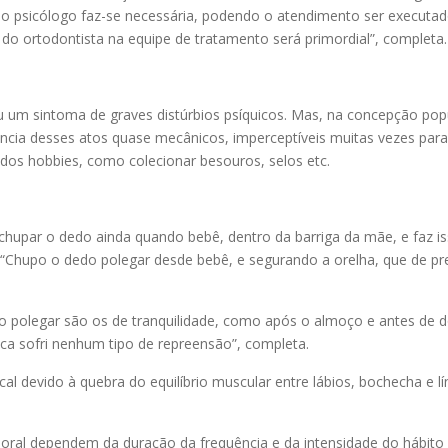
 psicólogo faz-se necessária, podendo o atendimento ser executado
 do ortodontista na equipe de tratamento será primordial”, completa.
u um sintoma de graves distúrbios psíquicos. Mas, na concepção popu
ência desses atos quase mecânicos, imperceptíveis muitas vezes par
dos hobbies, como colecionar besouros, selos etc.
par o dedo ainda quando bebê, dentro da barriga da mãe, e faz isso
. “Chupo o dedo polegar desde bebê, e segurando a orelha, que de pr
o polegar são os de tranquilidade, como após o almoço e antes de 
ca sofri nenhum tipo de repreensão”, completa.
devido à quebra do equilíbrio muscular entre lábios, bochecha e líng
de oral dependem da duração da frequência e da intensidade do hábi