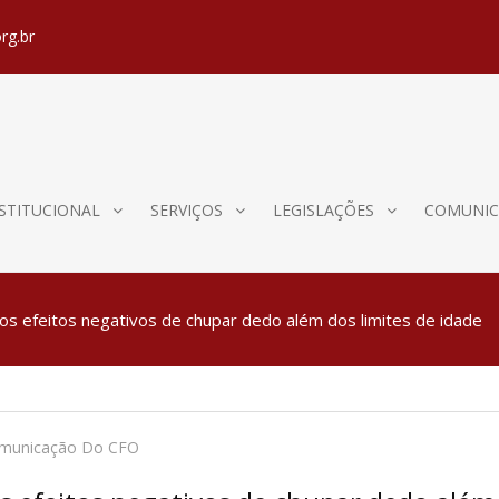
rg.br
STITUCIONAL
SERVIÇOS
LEGISLAÇÕES
COMUNIC
os efeitos negativos de chupar dedo além dos limites de idade
omunicação Do CFO