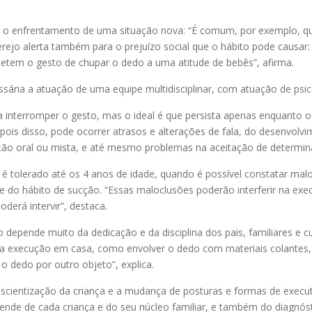
m o enfrentamento de uma situação nova: “É comum, por exemplo, 
rejo alerta também para o prejuízo social que o hábito pode causar: 
metem o gesto de chupar o dedo a uma atitude de bebês”, afirma.
essária a atuação de uma equipe multidisciplinar, com atuação de psi
a interromper o gesto, mas o ideal é que persista apenas enquanto o
epois disso, pode ocorrer atrasos e alterações de fala, do desenvo
ação oral ou mista, e até mesmo problemas na aceitação de determina
va é tolerado até os 4 anos de idade, quando é possível constatar 
 do hábito de sucção. “Essas maloclusões poderão interferir na exec
derá intervir”, destaca.
 depende muito da dedicação e da disciplina dos pais, familiares e 
xecução em casa, como envolver o dedo com materiais colantes, d
 o dedo por outro objeto”, explica.
scientização da criança e a mudança de posturas e formas de executa
nde de cada criança e do seu núcleo familiar, e também do diagnóst