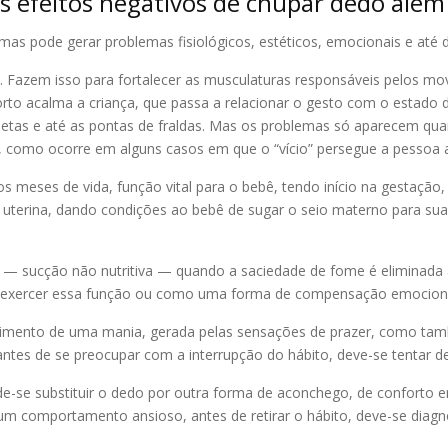
s efeitos negativos de chupar dedo além 
mas pode gerar problemas fisiológicos, estéticos, emocionais e até 
Fazem isso para fortalecer as musculaturas responsáveis pelos mo
to acalma a criança, que passa a relacionar o gesto com o estado
etas e até as pontas de fraldas. Mas os problemas só aparecem quan
 como ocorre em alguns casos em que o “vício” persegue a pessoa a
os meses de vida, função vital para o bebê, tendo início na gestaç
terina, dando condições ao bebê de sugar o seio materno para sua a
 — sucção não nutritiva — quando a saciedade de fome é eliminada a
ara exercer essa função ou como uma forma de compensação emocion
lvimento de uma mania, gerada pelas sensações de prazer, como també
so, antes de se preocupar com a interrupção do hábito, deve-se tenta
-se substituir o dedo por outra forma de aconchego, de conforto e
um comportamento ansioso, antes de retirar o hábito, deve-se diagno