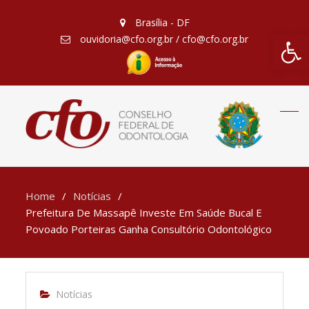
Brasília - DF
Barra de Fe
ouvidoria@cfo.org.br / cfo@cfo.org.br
Home
Notícias
Prefeitura De Massapê Investe Em Saúde Bucal E
Povoado Porteiras Ganha Consultório Odontológico
Notícias