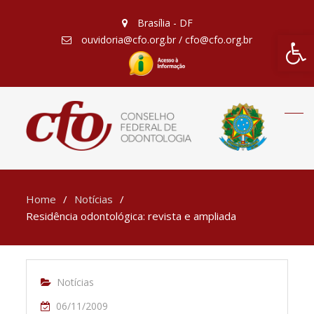
Brasília - DF
Barra de Fe
ouvidoria@cfo.org.br / cfo@cfo.org.br
Home
Notícias
Residência odontológica: revista e ampliada
Notícias
06/11/2009