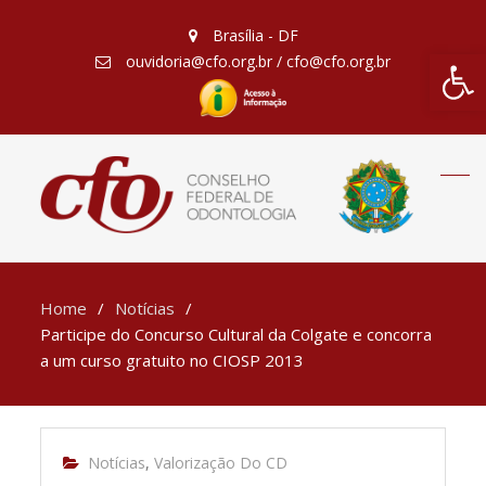
Brasília - DF
Barra de Fe
ouvidoria@cfo.org.br / cfo@cfo.org.br
Home
Notícias
Participe do Concurso Cultural da Colgate e concorra
a um curso gratuito no CIOSP 2013
Notícias
,
Valorização Do CD