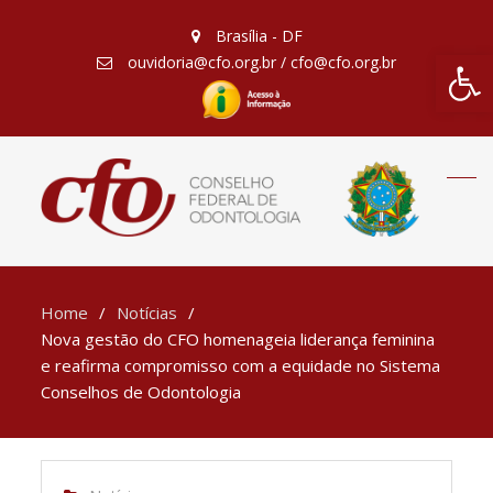
Brasília - DF
Barra de Fe
ouvidoria@cfo.org.br / cfo@cfo.org.br
Home
Notícias
Nova gestão do CFO homenageia liderança feminina
e reafirma compromisso com a equidade no Sistema
Conselhos de Odontologia