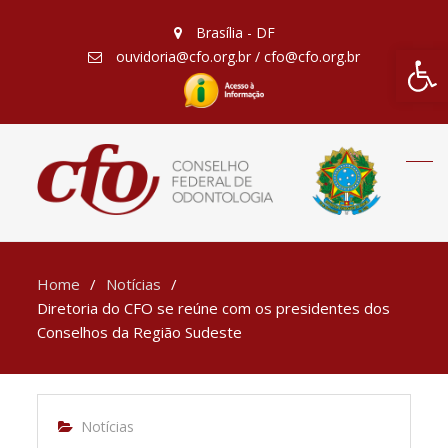
Brasília - DF
Barra de Fe
ouvidoria@cfo.org.br / cfo@cfo.org.br
Home
Notícias
Diretoria do CFO se reúne com os presidentes dos
Conselhos da Região Sudeste
Notícias