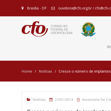
Brasília - DF
ouvidoria@cfo.org.br / cfo@cfo.o
IN
Home
Notícias
Cresce o número de implantes 
Notícias
27/01/2014
Assessoria De C