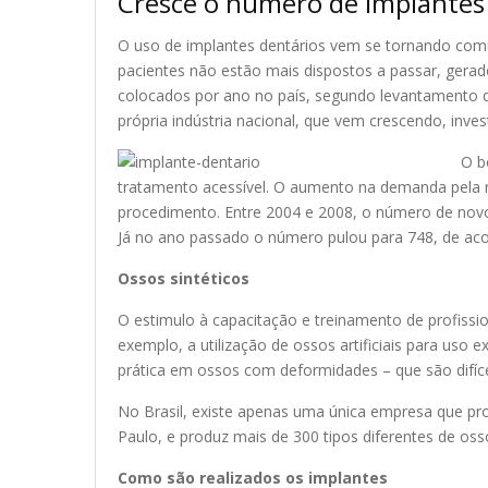
Cresce o número de implantes 
O uso de implantes dentários vem se tornando comu
pacientes não estão mais dispostos a passar, gerado
colocados por ano no país, segundo levantamento da
própria indústria nacional, que vem crescendo, inve
O b
tratamento acessível. O aumento na demanda pela rea
procedimento. Entre 2004 e 2008, o número de novos
Já no ano passado o número pulou para 748, de ac
Ossos sintéticos
O estimulo à capacitação e treinamento de profiss
exemplo, a utilização de ossos artificiais para uso 
prática em ossos com deformidades – que são difíc
No Brasil, existe apenas uma única empresa que prod
Paulo, e produz mais de 300 tipos diferentes de os
Como são realizados os implantes