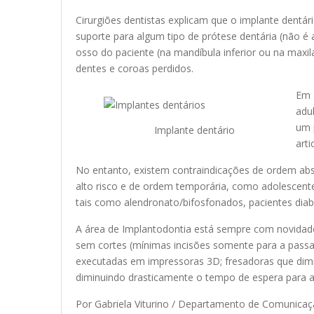
Cirurgiões dentistas explicam que o implante dentár
suporte para algum tipo de prótese dentária (não é a 
osso do paciente (na mandíbula inferior ou na maxila
dentes e coroas perdidos.
Em 
adu
um 
Implante dentário
arti
No entanto, existem contraindicações de ordem abso
alto risco e de ordem temporária, como adolescent
tais como alendronato/bifosfonados, pacientes dia
A área de Implantodontia está sempre com novidade
sem cortes (mínimas incisões somente para a passa
executadas em impressoras 3D; fresadoras que dim
diminuindo drasticamente o tempo de espera para a 
Por Gabriela Viturino / Departamento de Comunica