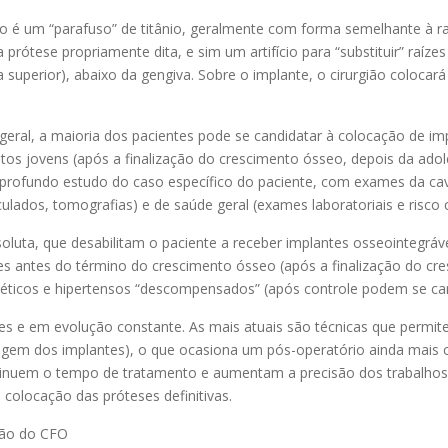
io é um “parafuso” de titânio, geralmente com forma semelhante à ra
prótese propriamente dita, e sim um artifício para “substituir” raízes
 superior), abaixo da gengiva. Sobre o implante, o cirurgião colocará
geral, a maioria dos pacientes pode se candidatar à colocação de imp
ltos jovens (após a finalização do crescimento ósseo, depois da ado
profundo estudo do caso específico do paciente, com exames da cavi
culados, tomografias) e de saúde geral (exames laboratoriais e risco 
luta, que desabilitam o paciente a receber implantes osseointegráv
es antes do término do crescimento ósseo (após a finalização do c
béticos e hipertensos “descompensados” (após controle podem se can
s e em evolução constante. As mais atuais são técnicas que permite
gem dos implantes), o que ocasiona um pós-operatório ainda mais c
inuem o tempo de tratamento e aumentam a precisão dos trabalhos 
colocação das próteses definitivas.
ção do CFO