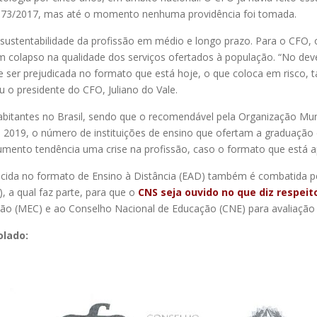
 1573/2017, mas até o momento nenhuma providência foi tomada.
sustentabilidade da profissão em médio e longo prazo. Para o CFO, o
lapso na qualidade dos serviços ofertados à população. “No dever le
e ser prejudicada no formato que está hoje, o que coloca em risco
u o presidente do CFO, Juliano do Vale.
habitantes no Brasil, sendo que o recomendável pela Organização Mun
a 2019, o número de instituições de ensino que ofertam a graduaçã
mento tendência uma crise na profissão, caso o formato que está 
cida no formato de Ensino à Distância (EAD) também é combatida p
 a qual faz parte, para que o
CNS seja ouvido no que diz respeit
ção (MEC) e ao Conselho Nacional de Educação (CNE) para avaliação 
olado: