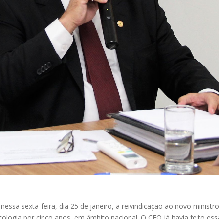
essa sexta-feira, dia 25 de janeiro, a reivindicação ao novo ministr
ogia por cinco anos, em âmbito nacional. O CFO já havia feito es