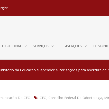
rg.br
STITUCIONAL
SERVIÇOS
LEGISLAÇÕES
COMUNIC
inistério da Educação suspender autorizações para abertura de 
omunicação Do CFO
CFO
,
Conselho Federal De Odontologia
,
Mi