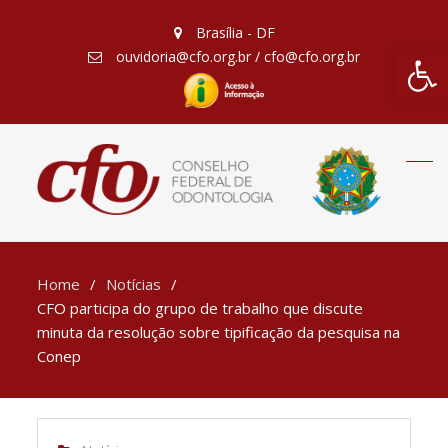
Brasília - DF
Barra de Fe
ouvidoria@cfo.org.br / cfo@cfo.org.br
Home
Notícias
CFO participa do grupo de trabalho que discute
minuta da resolução sobre tipificação da pesquisa na
Conep