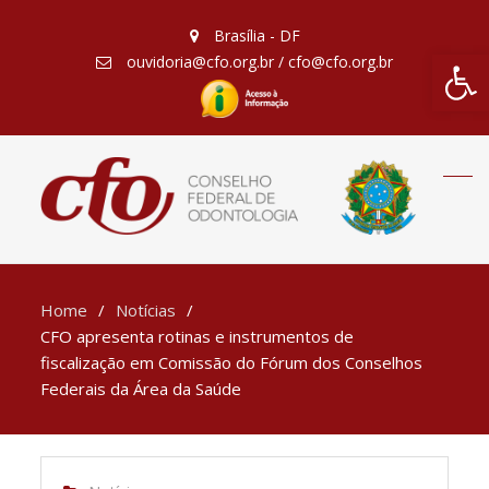
Brasília - DF
Barra de Fe
ouvidoria@cfo.org.br / cfo@cfo.org.br
Home
Notícias
CFO apresenta rotinas e instrumentos de
fiscalização em Comissão do Fórum dos Conselhos
Federais da Área da Saúde