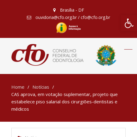
Brasília - DF
Barra de Fe
ouvidoria@cfo.org.br / cfo@cfo.org.br
Home
Notícias
CAS aprova, em votação suplementar, projeto que
estabelece piso salarial dos cirurgiões-dentistas e
médicos