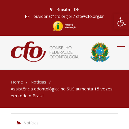
Brasília - DF
Barra de Fe
ouvidoria@cfo.org.br / cfo@cfo.org.br
Home
Notícias
Assistência odontológica no SUS aumenta 15 vezes
em todo o Brasil
Notícias