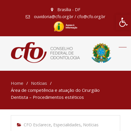
Brasília - DF
Barra de Fe
ouvidoria@cfo.org.br / cfo@cfo.org.br
Home
Notícias
Área de competência e atuação do Cirurgião
Dentista – Procedimentos estéticos
CFO Esclarece
,
Especialidades
,
Notícias