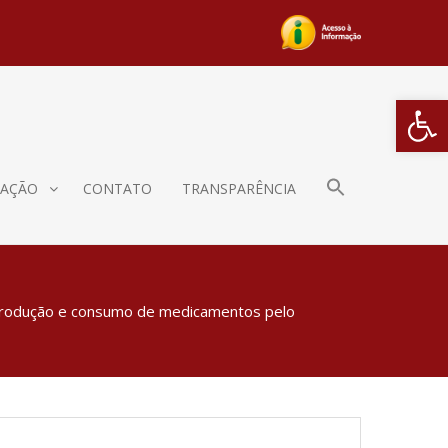
Barra de Fe
AÇÃO
CONTATO
TRANSPARÊNCIA
a produção e consumo de medicamentos pelo