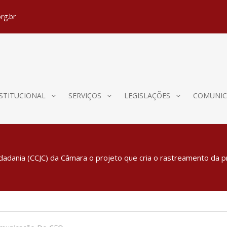
rg.br
STITUCIONAL
SERVIÇOS
LEGISLAÇÕES
COMUNIC
Cidadania (CCJC) da Câmara o projeto que cria o rastreamento d