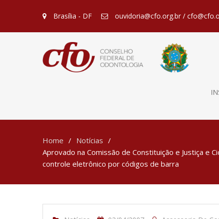
Brasília - DF
ouvidoria@cfo.org.br / cfo@cfo.o
IN
Home
Notícias
Aprovado na Comissão de Constituição e Justiça e 
controle eletrônico por códigos de barra