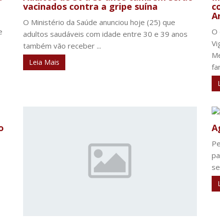
vacinados contra a gripe suína
c
A
O Ministério da Saúde anunciou hoje (25) que
e
O 
adultos saudáveis com idade entre 30 e 39 anos
Vi
também vão receber ...
Me
Leia Mais
fa
o
A
Pe
pa
se