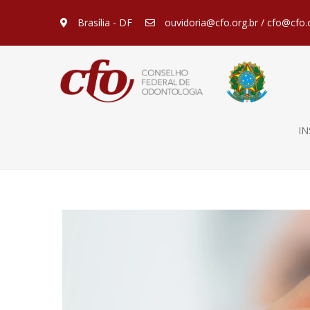
Brasília - DF
ouvidoria@cfo.org.br / cfo@cfo.
IN