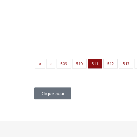
«
‹
509
510
511
512
513
Clique aqui