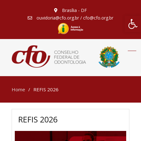
Brasília - DF
Barra de Fe
ouvidoria@cfo.org.br / cfo@cfo.org.br
Home
REFIS 2026
REFIS 2026