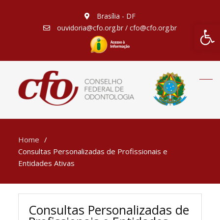
Brasília - DF
Barra de Fe
ouvidoria@cfo.org.br / cfo@cfo.org.br
Home
Consultas Personalizadas de Profissionais e
Entidades Ativas
Consultas Personalizadas de