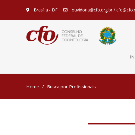
Brasília - DF
ouvidoria@cfo.org.br / cfo@cfo.
IN
Home
Busca por Profissionais