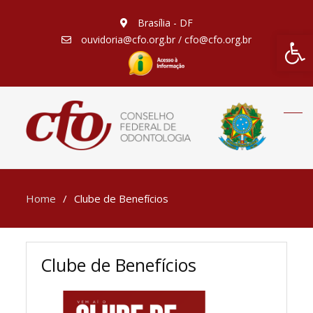
Brasília - DF
Barra de Fe
ouvidoria@cfo.org.br / cfo@cfo.org.br
Home
Clube de Benefícios
Clube de Benefícios