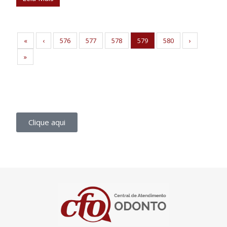
«
‹
576
577
578
579
580
›
»
Clique aqui