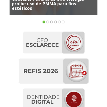
proíbe uso de PMMA para fins
participa
estéticos
ensino E